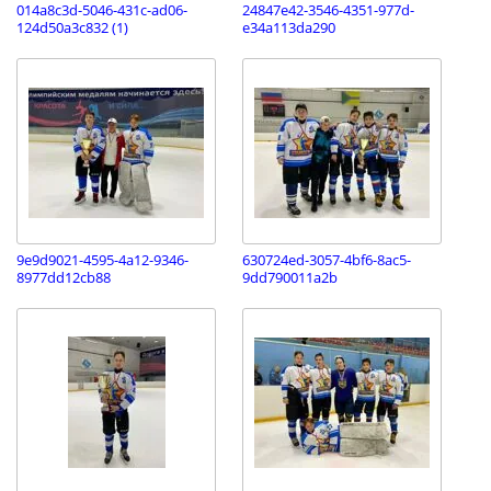
014a8c3d-5046-431c-ad06-
24847e42-3546-4351-977d-
124d50a3c832 (1)
e34a113da290
9e9d9021-4595-4a12-9346-
630724ed-3057-4bf6-8ac5-
8977dd12cb88
9dd790011a2b