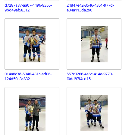
d7287a87-aa07-4496-8355-
24847e42-3546-4351-977d-
9bd49af58312
e34a113da290
014a8c3d-5046-431c-ad06-
557c0266-4e6c-414e-9770-
124d50a3c832
f0dd87f4cd15