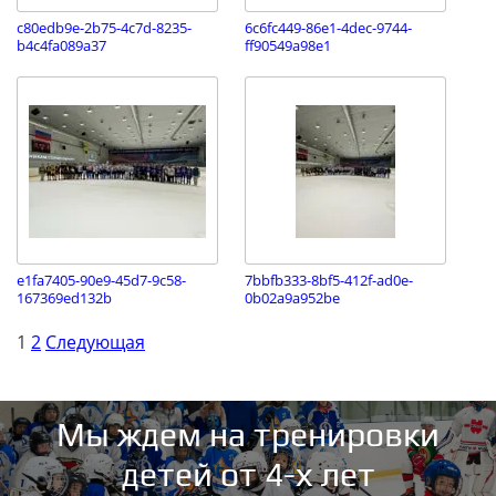
c80edb9e-2b75-4c7d-8235-
6c6fc449-86e1-4dec-9744-
b4c4fa089a37
ff90549a98e1
e1fa7405-90e9-45d7-9c58-
7bbfb333-8bf5-412f-ad0e-
167369ed132b
0b02a9a952be
1
2
Следующая
Мы ждем на тренировки
детей от 4-х лет