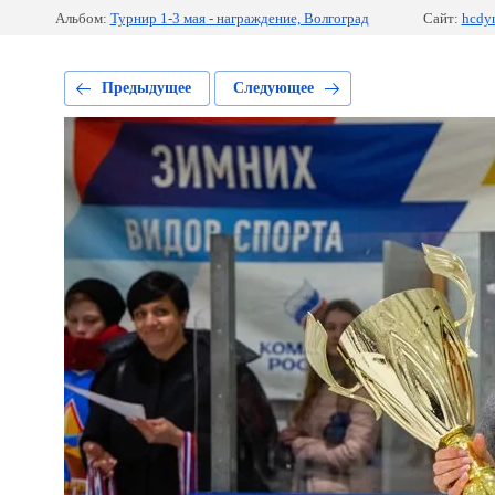
Альбом:
Турнир 1-3 мая - награждение, Волгоград
Сайт:
hcdy
Предыдущее
Следующее